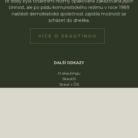
té doby byla totalitními režimy opakovaně zakazována jejich
činnost, ale po pádu komunistického režimu v roce 1989
naštěstí demokratická společnost zajistila možnost se
scházet do dneška.
VÍCE O SKAUTINGU
DALŠÍ ODKAZY
O skautingu
SkautIS
Skaut v ČR
Skautská křižovatka
Skautský disk
ODDÍLY
1. oddíl
2. oddíl
3. oddíl
4. oddíl