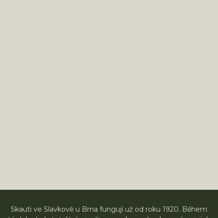
Skauti ve Slavkově u Brna fungují už od roku 1920. Během