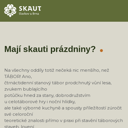
ÚVOD
AKCE
Mají skauti prázdniny?
ODDÍLY
Na všechny oddíly totiž nečeká nic menšího, než
O STŘEDISKU
TÁBOR! Ano,
čtrnáctidenní stanový tábor prodchnutý vůní lesa,
KONTAKTY
zvukem bublajícího
potůčku hned za stany, dobrodružstvím
u celotáborové hry i noční hlídky,
TÁBORY
ale také výborné kuchyně a spousty příležítostí zúročit
své celoroční
teoretické znalosti přímo v praxi při stavění táborových
staveb, lovení