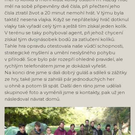
měl na sobě připevněny dvě čísla, při přečtení jeho
čísla ztratil život a 20 minut nemohl hrát. V týmu byla
taktéž nesena vlajka. Když se nepřátelský hráč dotknul
vlajky tak vyřadil celý tým a ještě tím získal jeden kolík.
V terénu se taky pohyboval agent, při jehož chycení
získal tým dvojnásobek bodů za zatlučení kolíků.
Tahle hra opravdu otestovala naše vůdčí schopnosti,
strategické myšlení a umění neslyšného pohybu
v přírodě. Sice bylo pár rozepří ohledně pravidel, ale
rychlým telefonátem jsme je dokázali vyřešit.
Na konci dne jsme si dali dobrý guláš a sdíleli si zážitky
ze hry, také jsme si zahráli pár jednoduchých her
u ohně a potom šli spát. Další den ráno jsme udělali
skupinové foto a vyměnili jsme si kontakty, pak už jen
následoval návrat domů.