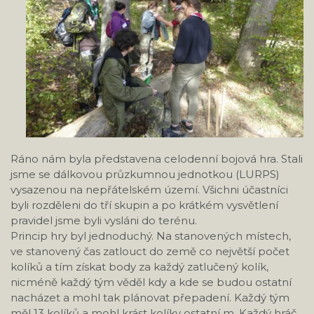
Ráno nám byla představena celodenní bojová hra. Stali
jsme se dálkovou průzkumnou jednotkou (LURPS)
vysazenou na nepřátelském území. Všichni účastníci
byli rozděleni do tří skupin a po krátkém vysvětlení
pravidel jsme byli vysláni do terénu.
Princip hry byl jednoduchý. Na stanovených místech,
ve stanovený čas zatlouct do země co největší počet
kolíků a tím získat body za každý zatlučený kolík,
nicméně každý tým věděl kdy a kde se budou ostatní
nacházet a mohl tak plánovat přepadení. Každý tým
měl 13 kolíků a mohl krást kolíky ostatní m. Každý hráč