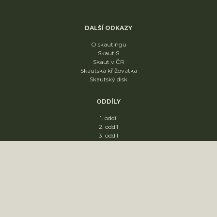
DALŠÍ ODKAZY
O skautingu
SkautIS
Skaut v ČR
Skautská křižovatka
Skautský disk
ODDÍLY
1. oddíl
2. oddíl
3. oddíl
4. oddíl
KONTAKT
sídliště Nádražní 1664
Slavkov u Brna
68401