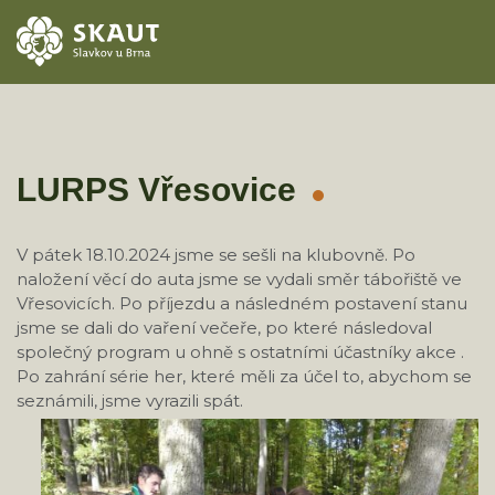
ÚVOD
AKCE
LURPS Vřesovice
ODDÍLY
V pátek 18.10.2024 jsme se sešli na klubovně. Po
naložení věcí do auta jsme se vydali směr tábořiště ve
O STŘEDISKU
Vřesovicích. Po příjezdu a následném postavení stanu
jsme se dali do vaření večeře, po které následoval
KONTAKTY
společný program u ohně s ostatními účastníky akce .
Po zahrání série her, které měli za účel to, abychom se
TÁBORY
seznámili, jsme vyrazili spát.