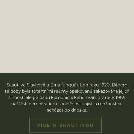
Skauti ve Slavkově u Brna fungují už od roku 1920. Během
té doby byla totalitními režimy opakovaně zakazována jejich
činnost, ale po pádu komunistického režimu v roce 1989
naštěstí demokratická společnost zajistila možnost se
scházet do dneška.
VÍCE O SKAUTINGU