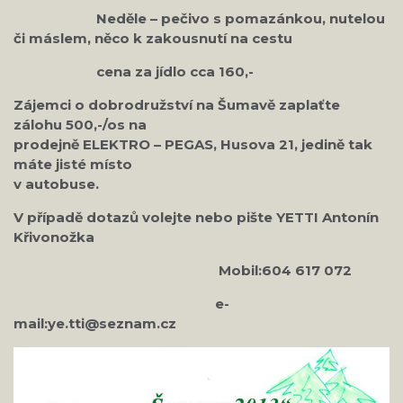
Neděle – pečivo s pomazánkou, nutelou
či máslem, něco k zakousnutí na cestu
cena za jídlo cca 160,-
Zájemci o dobrodružství na Šumavě zaplaťte
zálohu 500,-/os na
prodejně ELEKTRO – PEGAS, Husova 21, jedině tak
máte jisté místo
v autobuse.
V případě dotazů volejte nebo pište YETTI Antonín
Křivonožka
Mobil:604 617 072
e-
mail:ye.tti@seznam.cz