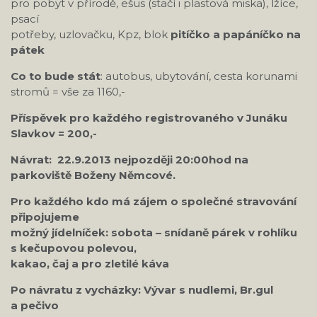
pro pobyt v přírodě, ešus (stačí i plastová miska), lžíce,
psací
potřeby, uzlovačku, Kpz, blok
pitíčko a papáníčko na
pátek
Co to bude stát
: autobus, ubytování, cesta korunami
stromů = vše za 1160,-
Příspěvek pro každého registrovaného v Junáku
Slavkov = 200,-
Návrat: 22.9.2013 nejpozději 20:00hod na
parkoviště Boženy Němcové.
Pro každého kdo má zájem o společné stravování
připojujeme
možný jídelníček: sobota – snídaně párek v rohlíku
s kečupovou polevou,
kakao, čaj a pro zletilé káva
Po návratu z vycházky: Vývar s nudlemi, Br.gul
a pečivo