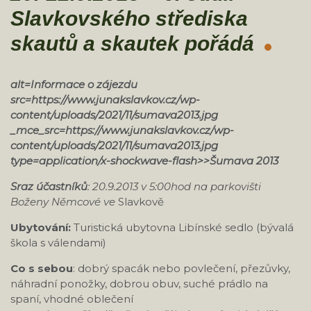
Slavkovského střediska
skautů a skautek pořádá
alt=Informace o zájezdu
src=https://www.junakslavkov.cz/wp-
content/uploads/2021/11/sumava2013.jpg
_mce_src=https://www.junakslavkov.cz/wp-
content/uploads/2021/11/sumava2013.jpg
type=application/x-shockwave-flash>>Šumava
2013
Sraz účastníků
:
20.9.2013 v 5:00hod na parkovišti
Boženy Němcové ve
Slavkově
Ubytování:
Turistická ubytovna Libínské sedlo (bývalá
škola s válendami)
Co s sebou
: dobrý spacák nebo povlečení, přezůvky,
náhradní ponožky, dobrou obuv, suché prádlo na
spaní, vhodné oblečení