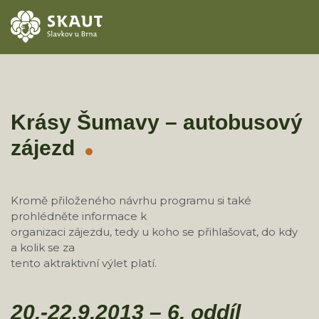
ÚVOD
AKCE
Krásy Šumavy – autobusový
zájezd
ODDÍLY
O STŘEDISKU
Kromě přiloženého návrhu programu si také
prohlédněte informace k
KONTAKTY
organizaci zájezdu, tedy u koho se přihlašovat, do kdy
a kolik se za
TÁBORY
tento aktraktivní výlet platí.
20.-22.9.2013 – 6. oddíl