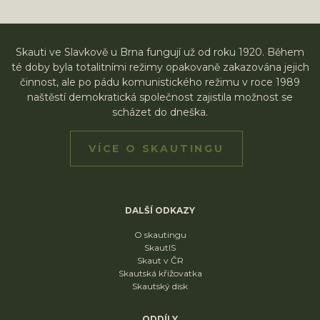
Skauti ve Slavkově u Brna fungují už od roku 1920. Během
té doby byla totalitními režimy opakovaně zakazována jejich
činnost, ale po pádu komunistického režimu v roce 1989
naštěstí demokratická společnost zajistila možnost se
scházet do dneška.
VÍCE O SKAUTINGU
DALŠÍ ODKAZY
O skautingu
SkautIS
Skaut v ČR
Skautská křižovatka
Skautský disk
ODDÍLY