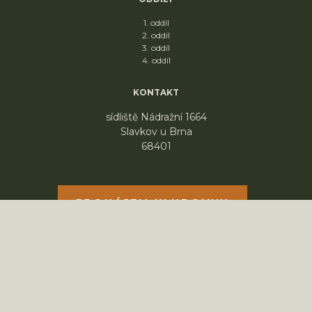
1. oddíl
2. oddíl
3. oddíl
4. oddíl
KONTAKT
sídliště Nádražní 1664
Slavkov u Brna
68401
PRONÁJEM KLUBOVNY
© 2026 Skaut Slavkov , ALL RIGHTS RESERVED