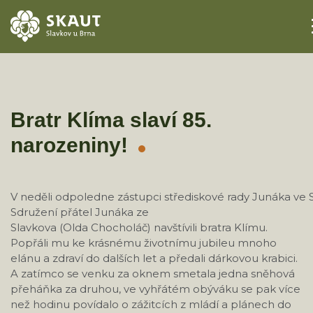
ÚVOD
AKCE
Bratr Klíma slaví 85.
narozeniny!
ODDÍLY
O STŘEDISKU
V neděli odpoledne zástupci střediskové rady Junáka ve 
Sdružení přátel Junáka ze
KONTAKTY
Slavkova (Olda Chocholáč) navštívili bratra Klímu.
Popřáli mu ke krásnému životnímu jubileu mnoho
TÁBORY
elánu a zdraví do dalších let a předali dárkovou krabici.
A zatímco se venku za oknem smetala jedna sněhová
přeháňka za druhou, ve vyhřátém obýváku se pak více
než hodinu povídalo o zážitcích z mládí a plánech do