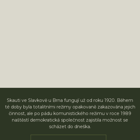
Skauti ve Slavkově u Brna fungují už od roku 1920. Během
té doby byla totalitními režimy opakovaně zakazována jejich
činnost, ale po pádu komunistického režimu v roce 1989
naštěstí demokratická společnost zajistila možnost se
scházet do dneška.