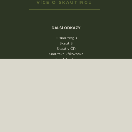
VÍCE O SKAUTINGU
DALŠÍ ODKAZY
O skautingu
SkautIS
Skaut v ČR
Skautská křižovatka
Skautský disk
ODDÍLY
1. oddíl
2. oddíl
3. oddíl
4. oddíl
KONTAKT
sídliště Nádražní 1664
Slavkov u Brna