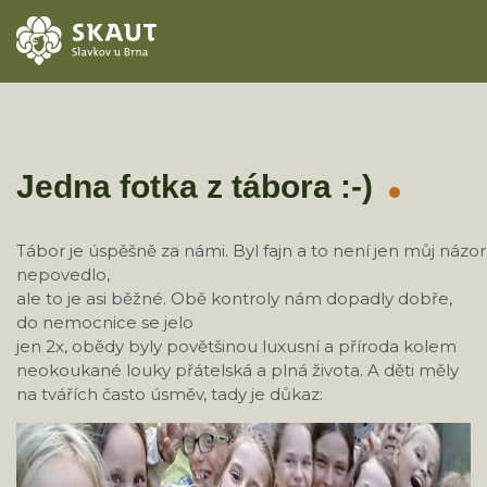
ÚVOD
AKCE
Jedna fotka z tábora :-)
ODDÍLY
Tábor je úspěšně za námi. Byl fajn a to není jen můj názor.
nepovedlo,
O STŘEDISKU
ale to je asi běžné. Obě kontroly nám dopadly dobře,
do nemocnice se jelo
KONTAKTY
jen 2x, obědy byly povětšinou luxusní a příroda kolem
neokoukané louky přátelská a plná života. A děti měly
TÁBORY
na tvářích často úsměv, tady je důkaz: