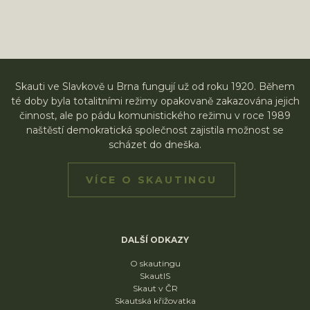
Skauti ve Slavkově u Brna fungují už od roku 1920. Během
té doby byla totalitními režimy opakovaně zakazována jejich
činnost, ale po pádu komunistického režimu v roce 1989
naštěstí demokratická společnost zajistila možnost se
scházet do dneška.
VÍCE O SKAUTINGU
DALŠÍ ODKAZY
O skautingu
SkautIS
Skaut v ČR
Skautská křižovatka