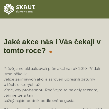
ÚVOD
AKCE
Jaké akce nás i Vás čekají v
tomto roce?
ODDÍLY
O STŘEDISKU
Právě jsme aktualizovali plán akcí na rok 2010. Přidali
jsme několik
KONTAKTY
velice zajímavých akcí a zároveň upřesnili datumy
u těch, u kterých už
TÁBORY
víme, kdy proběhnou. Podívejte se na celý seznam,
věříme, že si tam
každý najde podnik podle svého gusta.