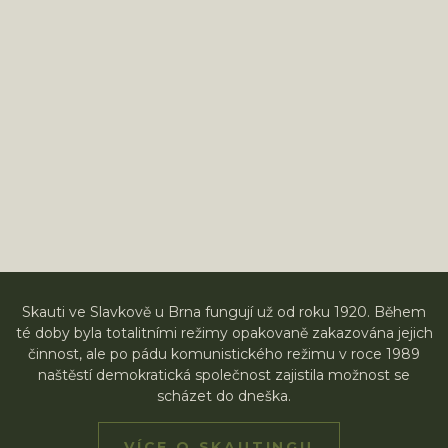
Skauti ve Slavkově u Brna fungují už od roku 1920. Během
té doby byla totalitními režimy opakovaně zakazována jejich
činnost, ale po pádu komunistického režimu v roce 1989
naštěstí demokratická společnost zajistila možnost se
scházet do dneška.
VÍCE O SKAUTINGU