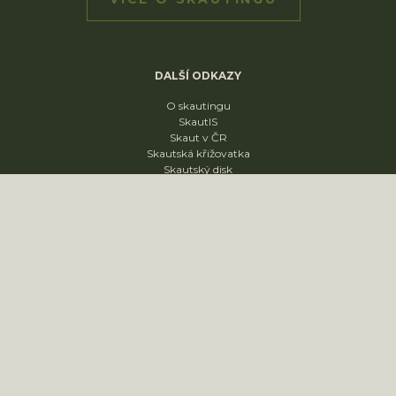
DALŠÍ ODKAZY
O skautingu
SkautIS
Skaut v ČR
Skautská křižovatka
Skautský disk
ODDÍLY
1. oddíl
2. oddíl
3. oddíl
4. oddíl
KONTAKT
sídliště Nádražní 1664
Slavkov u Brna