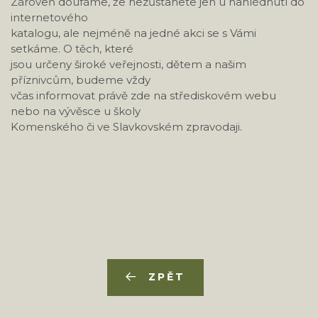
Zároveň doufáme, že nezůstanete jen u nahlédnutí do
internetového
katalogu, ale nejméně na jedné akci se s Vámi
setkáme. O těch, které
jsou určeny široké veřejnosti, dětem a našim
příznivcům, budeme vždy
včas informovat právě zde na střediskovém webu
nebo na vývěsce u školy
Komenského či ve Slavkovském zpravodaji.
ZPĚT