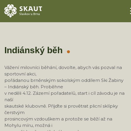
ÚVOD
AKCE
Indiánský běh
ODDÍLY
Vážení milovníci běhání, dovolte, abych vás pozval na
sportovní akci,
O STŘEDISKU
pořádanou brněnským sokolským oddílem Ski Žabiny
– Indiánský běh. Proběhne
KONTAKTY
v neděli 4.12. Zázemí pořadatelů, start i cíl závodu je na
naší
TÁBORY
skautské klubovně. Příjďte si provětrat plicní sklípky
čerstvým
prosincovým vzdouškem a protože se běží až na
Mohylu míru, možná i