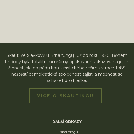
Skauti ve Slavkově u Brna fungují už od roku 1920. Během
té doby byla totalitními režimy opakovaně zakazována jejich
činnost, ale po pádu komunistického režimu v roce 1989
naštěstí demokratická společnost zajistila možnost se
scházet do dneška.
VÍCE O SKAUTINGU
DALŠÍ ODKAZY
O skautingu