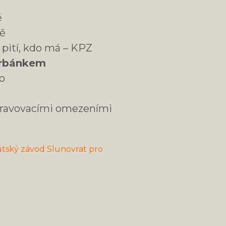
ě
vě
 pití, kdo má – KPZ
turbánkem
fo
 stravovacími omezeními
utský závod Slunovrat pro