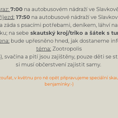
sraz:
7:00
na autobusovém nádraží ve Slavkov
říjezd:
17:50
na autobusové nádraží ve Slavko
 záda s psacími potřebami, deníkem, láhví na
ku; na sebe
skautský kroj/triko a šátek s 
ena:
bude upřesněno hned, jak dostaneme in
téma:
Zootropolis
), svačina a pití jsou zajištěny, pouze děti se
si musí občerstvení zajistit samy.
zoufat, v květnu pro ně opět připravujeme speciální ska
benjamínky:-)