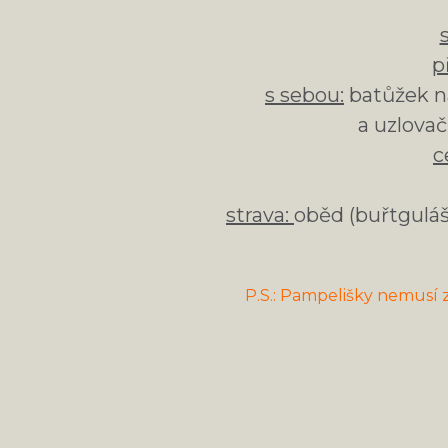
p
s sebou:
batůžek na
a uzlovač
c
strava:
oběd (buřtguláš
P.S.: Pampelišky nemusí 