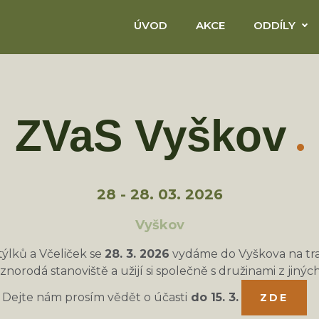
ÚVOD
AKCE
ODDÍLY
ZVaS Vyškov
28 - 28. 03. 2026
Vyškov
ýlků a Včeliček se
28. 3. 2026
vydáme do Vyškova na tra
znorodá stanoviště a užijí si společně s družinami z jiný
Dejte nám prosím vědět o účasti
do 15. 3.
ZDE