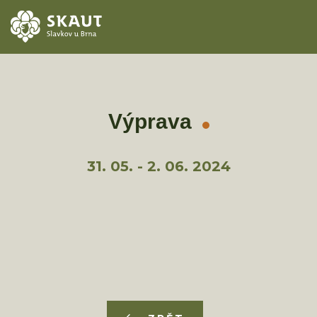
ÚVOD
AKCE
Výprava
ODDÍLY
31. 05. - 2. 06. 2024
O STŘEDISKU
KONTAKTY
TÁBORY