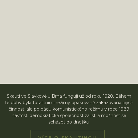
Skauti ve Slavkově u Brna fungují už od roku 1920. Během
té doby byla totalitními režimy opakovaně zakazována jejich
činnost, ale po pádu komunistického režimu v roce 1989
naštěstí demokratická společnost zajistila možnost se
scházet do dneška.
VÍCE O SKAUTINGU