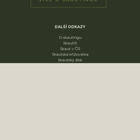
DALŠÍ ODKAZY
O skautingu
SkautIS
Skaut v ČR
Skautská křižovatka
Skautský disk
ODDÍLY
1. oddíl
2. oddíl
3. oddíl
4. oddíl
KONTAKT
sídliště Nádražní 1664
Slavkov u Brna