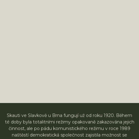
Skauti ve Slavkově u Brna fungují už od roku 1920. Během
té doby byla totalitními režimy opakovaně zakazována jejich
činnost, ale po pádu komunistického režimu v roce 1989
naštěstí demokratická společnost zajistila možnost se