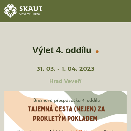
ÚVOD
AKCE
Výlet 4. oddílu
ODDÍLY
31. 03. - 1. 04. 2023
O STŘEDISKU
Hrad Veveří
KONTAKTY
TÁBORY