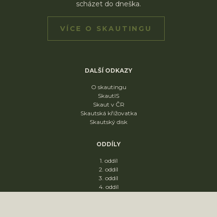
scházet do dneška.
VÍCE O SKAUTINGU
DALŠÍ ODKAZY
O skautingu
SkautIS
Skaut v ČR
Skautská křižovatka
Skautský disk
ODDÍLY
1. oddíl
2. oddíl
3. oddíl
4. oddíl
KONTAKT