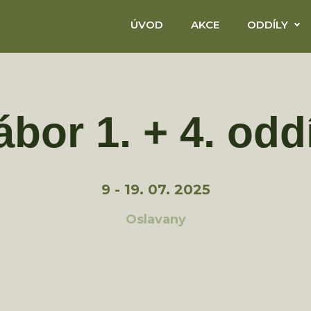
ÚVOD
AKCE
ODDÍLY
ábor 1. + 4. oddí
9 - 19. 07. 2025
Oslavany