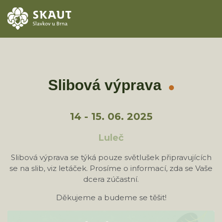
ÚVOD
AKCE
Slibová výprava
ODDÍLY
14 - 15. 06. 2025
O STŘEDISKU
Luleč
KONTAKTY
Slibová výprava se týká pouze světlušek připravujících
se na slib, viz letáček. Prosíme o informací, zda se Vaše
TÁBORY
dcera zúčastní.
Děkujeme a budeme se těšit!