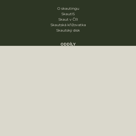
O skautingu
SkautIS
Skaut v ČR
Skautská křižovatka
Skautský disk
ODDÍLY
1. oddíl
2. oddíl
3. oddíl
4. oddíl
KONTAKT
sídliště Nádražní 1664
Slavkov u Brna
68401
PRONÁJEM KLUBOVNY