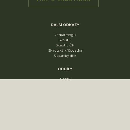
DALŠÍ ODKAZY
O skautingu
SkautIS
Skaut v ČR
Skautská křižovatka
Skautský disk
ODDÍLY
1. oddíl
2. oddíl
3. oddíl
4. oddíl
KONTAKT
sídliště Nádražní 1664
Slavkov u Brna