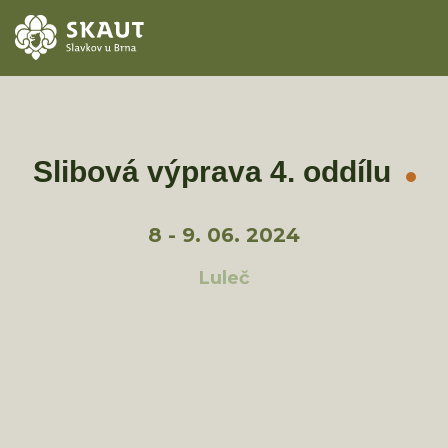
ÚVOD
AKCE
Slibová výprava 4. oddílu
ODDÍLY
8 - 9. 06. 2024
O STŘEDISKU
Luleč
KONTAKTY
TÁBORY