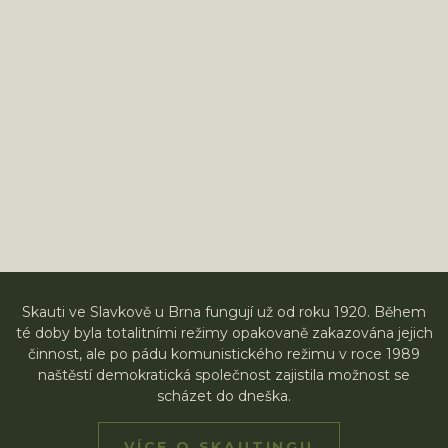
Skauti ve Slavkově u Brna fungují už od roku 1920. Během
té doby byla totalitními režimy opakovaně zakazována jejich
činnost, ale po pádu komunistického režimu v roce 1989
naštěstí demokratická společnost zajistila možnost se
scházet do dneška.
VÍCE O SKAUTINGU