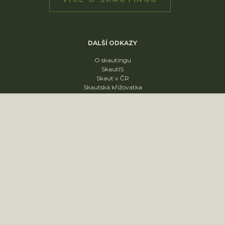
DALŠÍ ODKAZY
O skautingu
SkautIS
Skaut v ČR
Skautská křižovatka
Skautský disk
ODDÍLY
1. oddíl
2. oddíl
3. oddíl
4. oddíl
KONTAKT
sídliště Nádražní 1664
Slavkov u Brna