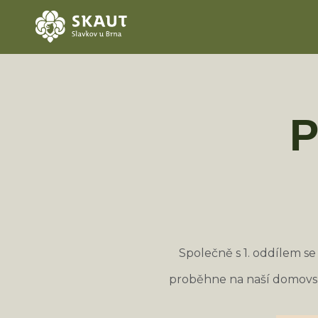
P
Společně s 1. oddílem s
proběhne na naší domovs