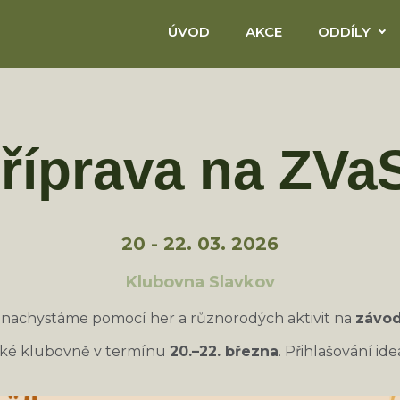
ÚVOD
AKCE
ODDÍLY
říprava na ZVa
20 - 22. 03. 2026
Klubovna Slavkov
e nachystáme pomocí her a různorodých aktivit na
závod
ké klubovně v termínu
20.–22. března
. Přihlašování id