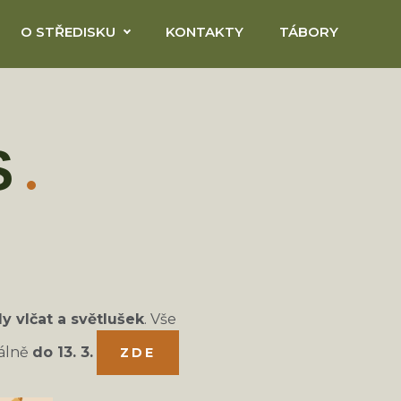
O STŘEDISKU
KONTAKTY
TÁBORY
S
y vlčat a světlušek
. Vše
eálně
do 13. 3.
ZDE