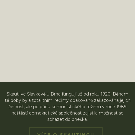
Skauti ve Slavkově u Brna fungují už od roku 1920. Během
té doby byla totalitními režimy opakovaně zakazována jejich
činnost, ale po pádu komunistického režimu v roce 1989
naštěstí demokratická společnost zajistila možnost se
scházet do dneška.
VÍCE O SKAUTINGU