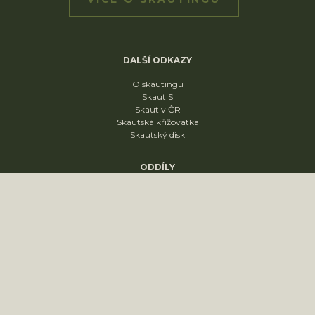
DALŠÍ ODKAZY
O skautingu
SkautIS
Skaut v ČR
Skautská křižovatka
Skautský disk
ODDÍLY
1. oddíl
2. oddíl
3. oddíl
4. oddíl
KONTAKT
sídliště Nádražní 1664
Slavkov u Brna