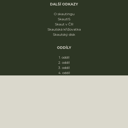
DALŠÍ ODKAZY
O skautingu
SkautIS
Skaut v ČR
Skautská křižovatka
Skautský disk
ODDÍLY
1. oddíl
2. oddíl
3. oddíl
4. oddíl
KONTAKT
sídliště Nádražní 1664
Slavkov u Brna
68401