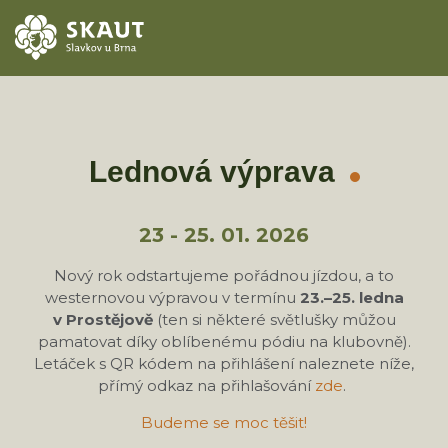
ÚVOD
AKCE
Lednová výprava
ODDÍLY
23 - 25. 01. 2026
O STŘEDISKU
Nový rok odstartujeme pořádnou jízdou, a to
westernovou výpravou v termínu
23.–25. ledna
KONTAKTY
v Prostějově
(ten si některé světlušky můžou
pamatovat díky oblíbenému pódiu na klubovně).
TÁBORY
Letáček s QR kódem na přihlášení naleznete níže,
přímý odkaz na přihlašování
zde
.
Budeme se moc těšit!