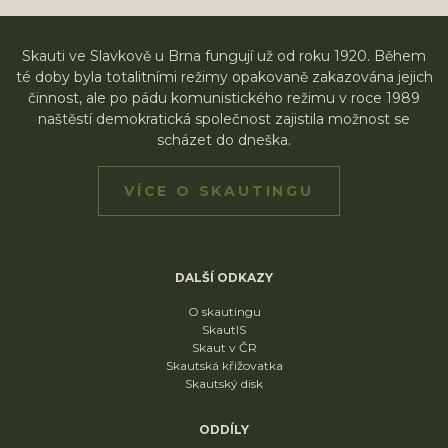
Skauti ve Slavkově u Brna fungují už od roku 1920. Během
té doby byla totalitními režimy opakovaně zakazována jejich
činnost, ale po pádu komunistického režimu v roce 1989
naštěstí demokratická společnost zajistila možnost se
scházet do dneška.
VÍCE O SKAUTINGU
DALŠÍ ODKAZY
O skautingu
SkautIS
Skaut v ČR
Skautská křižovatka
Skautský disk
ODDÍLY