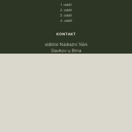
1. oddíl
2. oddíl
3. oddíl
4. oddíl
KONTAKT
sídliště Nádražní 1664
Slavkov u Brna
68401
PRONÁJEM KLUBOVNY
© 2026 Skaut Slavkov , ALL RIGHTS RESERVED