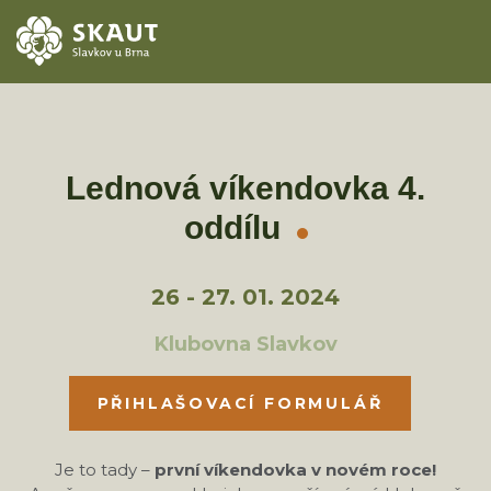
ÚVOD
AKCE
Lednová víkendovka 4.
oddílu
ODDÍLY
O STŘEDISKU
26 - 27. 01. 2024
KONTAKTY
Klubovna Slavkov
TÁBORY
PŘIHLAŠOVACÍ FORMULÁŘ
Je to tady –
první víkendovka v novém roce!