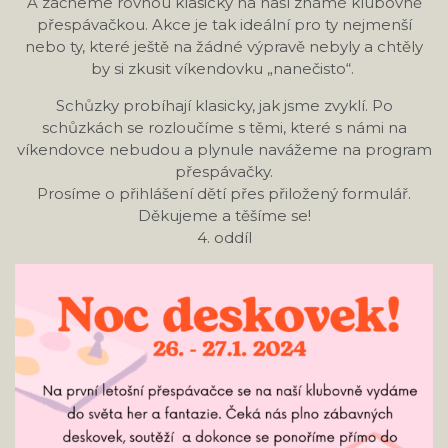
A začneme rovnou klasicky na naší známé klubovně
přespávačkou. Akce je tak ideální pro ty nejmenší
nebo ty, které ještě na žádné výpravě nebyly a chtěly
by si zkusit víkendovku „nanečisto“.
Schůzky probíhají klasicky, jak jsme zvyklí. Po
schůzkách se rozloučíme s těmi, které s námi na
víkendovce nebudou a plynule navážeme na program
přespávačky.
Prosíme o přihlášení dětí přes přiložený formulář.
Děkujeme a těšíme se!
4. oddíl