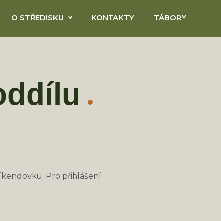
O STŘEDISKU
KONTAKTY
TÁBORY
oddílu
íkendovku. Pro přihlášení