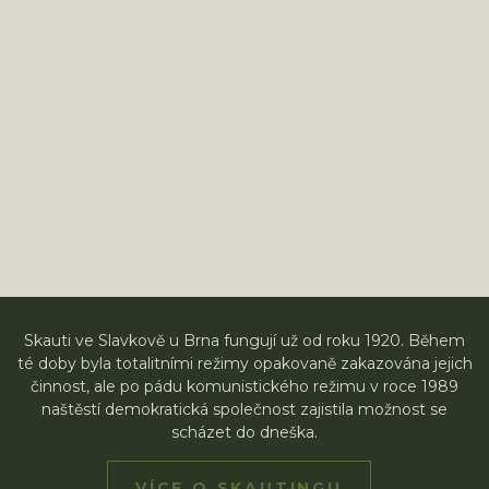
Skauti ve Slavkově u Brna fungují už od roku 1920. Během
té doby byla totalitními režimy opakovaně zakazována jejich
činnost, ale po pádu komunistického režimu v roce 1989
naštěstí demokratická společnost zajistila možnost se
scházet do dneška.
VÍCE O SKAUTINGU