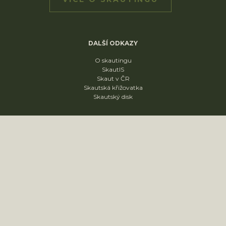
DALŠÍ ODKAZY
O skautingu
SkautIS
Skaut v ČR
Skautská křižovatka
Skautský disk
ODDÍLY
1. oddíl
2. oddíl
3. oddíl
4. oddíl
KONTAKT
sídliště Nádražní 1664
Slavkov u Brna