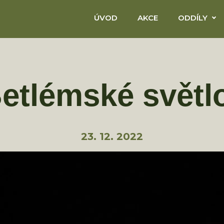
ÚVOD
AKCE
ODDÍLY
etlémské světl
23. 12. 2022