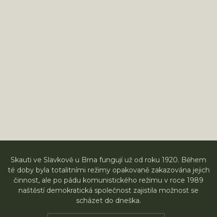
Skauti ve Slavkově u Brna fungují už od roku 1920. Během
té doby byla totalitními režimy opakovaně zakazována jejich
činnost, ale po pádu komunistického režimu v roce 1989
naštěstí demokratická společnost zajistila možnost se
scházet do dneška.