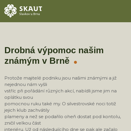
ÚVOD
AKCE
Drobná výpomoc našim
známým v Brně
ODDÍLY
O STŘEDISKU
Protože majitelé podniku jsou našimi známými a již
nejednou nám vyšli
KONTAKTY
vstříc při pořádání různých akcí, nabídli jsme jim na
oplátku svou
pomocnou ruku také my. O silvestrovské noci totiž
TÁBORY
jejich klub zachvátily
plameny a než se podařilo oheň dostat pod kontolu,
zničil velkou část
interiéru. Už od následujícího dne se pak ale začalo