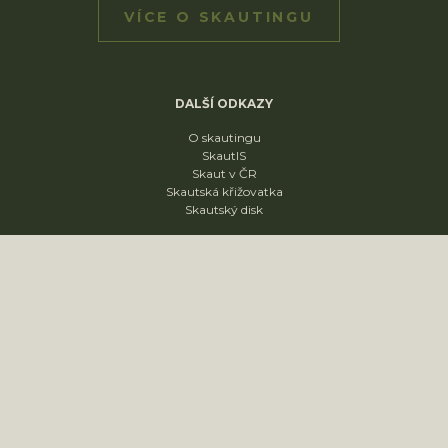
VÍCE O SKAUTINGU
DALŠÍ ODKAZY
O skautingu
SkautIS
Skaut v ČR
Skautská křižovatka
Skautský disk
ODDÍLY
1. oddíl
2. oddíl
3. oddíl
4. oddíl
KONTAKT
sídliště Nádražní 1664
Slavkov u Brna