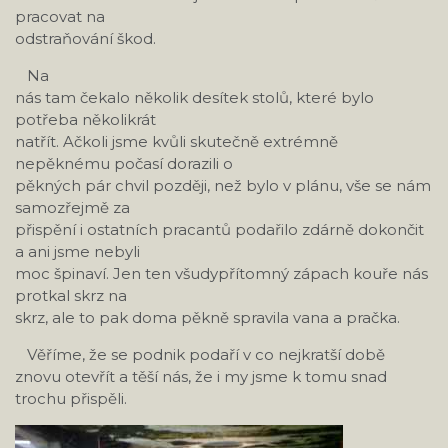
pracovat na
odstraňování škod.
Na
nás tam čekalo několik desítek stolů, které bylo
potřeba několikrát
natřít. Ačkoli jsme kvůli skutečně extrémně
nepěknému počasí dorazili o
pěkných pár chvil později, než bylo v plánu, vše se nám
samozřejmě za
přispění i ostatních pracantů podařilo zdárně dokončit
a ani jsme nebyli
moc špinaví. Jen ten všudypřítomný zápach kouře nás
protkal skrz na
skrz, ale to pak doma pěkně spravila vana a pračka.
Věříme, že se podnik podaří v co nejkratší době
znovu otevřít a těší nás, že i my jsme k tomu snad
trochu přispěli.