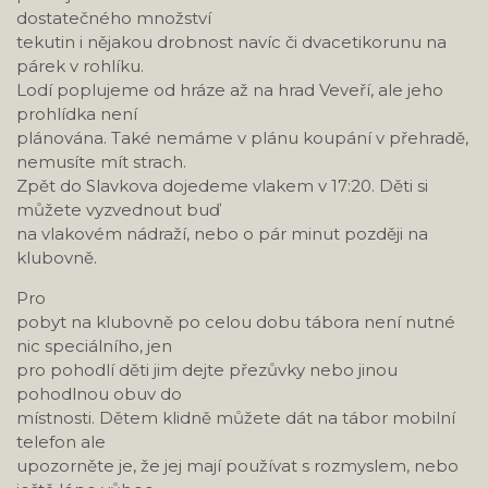
dostatečného množství
tekutin i nějakou drobnost navíc či dvacetikorunu na
párek v rohlíku.
Lodí poplujeme od hráze až na hrad Veveří, ale jeho
prohlídka není
plánována. Také nemáme v plánu koupání v přehradě,
nemusíte mít strach.
Zpět do Slavkova dojedeme vlakem v 17:20. Děti si
můžete vyzvednout buď
na vlakovém nádraží, nebo o pár minut později na
klubovně.
Pro
pobyt na klubovně po celou dobu tábora není nutné
nic speciálního, jen
pro pohodlí děti jim dejte přezůvky nebo jinou
pohodlnou obuv do
místnosti. Dětem klidně můžete dát na tábor mobilní
telefon ale
upozorněte je, že jej mají používat s rozmyslem, nebo