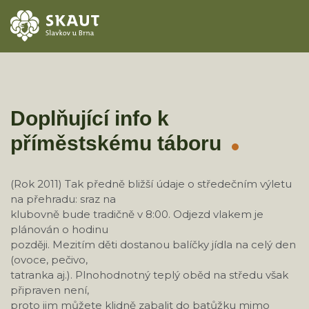
ÚVOD
AKCE
Doplňující info k
příměstskému táboru
ODDÍLY
O STŘEDISKU
(Rok 2011) Tak předně bližší údaje o středečním výletu
na přehradu: sraz na
KONTAKTY
klubovně bude tradičně v 8:00. Odjezd vlakem je
plánován o hodinu
později. Mezitím děti dostanou balíčky jídla na celý den
TÁBORY
(ovoce, pečivo,
tatranka aj.). Plnohodnotný teplý oběd na středu však
připraven není,
proto jim můžete klidně zabalit do batůžku mimo