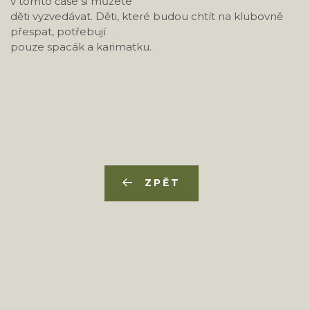
v tomto čase si můžete
děti vyzvedávat. Děti, které budou chtít na klubovně
přespat, potřebují
pouze spacák a karimatku.
ZPĚT