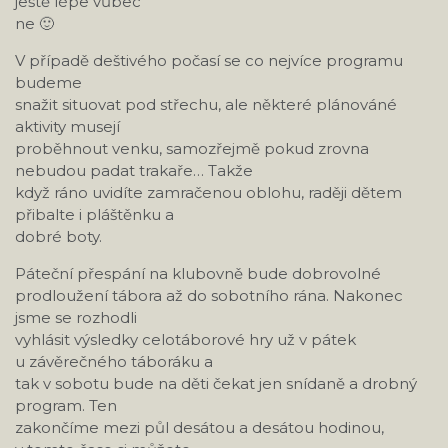
ještě lépe vůbec
ne 🙂
V případě deštivého počasí se co nejvíce programu
budeme
snažit situovat pod střechu, ale některé plánováné
aktivity musejí
proběhnout venku, samozřejmě pokud zrovna
nebudou padat trakaře… Takže
když ráno uvidíte zamračenou oblohu, raději dětem
přibalte i pláštěnku a
dobré boty.
Páteční přespání na klubovně bude dobrovolné
prodloužení tábora až do sobotního rána. Nakonec
jsme se rozhodli
vyhlásit výsledky celotáborové hry už v pátek
u závěrečného táboráku a
tak v sobotu bude na děti čekat jen snídaně a drobný
program. Ten
zakončíme mezi půl desátou a desátou hodinou,